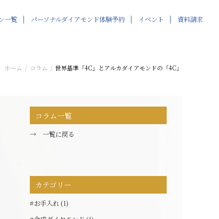
ン一覧
パーソナルダイアモンド体験予約
イベント
資料請求
な力
約
博多会場
博多会場
博多会場でご予約
よくあるご質問
コラム
ホーム
コラム
世界基準「4C」とアルカダイアモンドの「4C」
コラム一覧
→ 一覧に戻る
カテゴリー
#お手入れ (1)