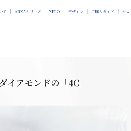
いて
ARKAシリーズ
ZERO
デザイン
ご購入ガイド
サロ
サロンでご予約
GAIA
アルカダイアモンドのこだわり
リング
大阪サロン
大阪サロン
ご購入までの流れ
Kairos
ペンダント
福山サロンでご予約
福山サロン
福山サロン
BIRTH
アフターサポート
アルカダイアモンドの不思議
ハイジュエリー
名古屋会場
名古屋会場
CosmoGate
名古屋会場でご予
ダイアモンドの「4C」