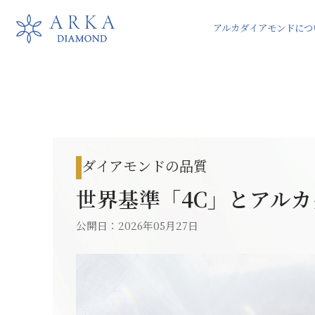
アルカダイアモンドにつ
ブランドストーリー
東京サロンでご予約
完全反射とは
東京サロン
東京サロン
大阪
ダイアモンドの品質
世界基準「4C」とアルカ
公開日：2026年05月27日