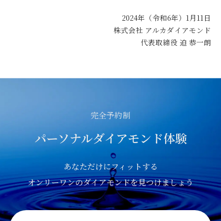
2024年（令和6年）1月11日
株式会社 アルカダイアモンド
代表取締役 迫 恭一朗
完全
予約制
パーソナル
ダイアモンド
体験
あなただけに
フィットする
オンリーワンの
ダイアモンドを
見つけましょう