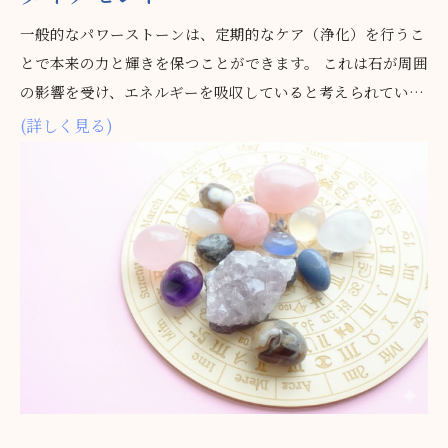
一般的なパワーストーンは、定期的なケア（浄化）を行うこ
とで本来の力と輝きを保つことができます。 これは石が周囲
の影響を受け、エネルギーを吸収していると考えられている
ためです。
(詳しく見る)
一方、アルカダイアモンドは、完全反射の光そのものが自己
浄化のはたらきを持ちます。
そのため時間が経ってもエネルギーの劣化がなく、お持ちの
他の石を浄化して、活かすことができます。