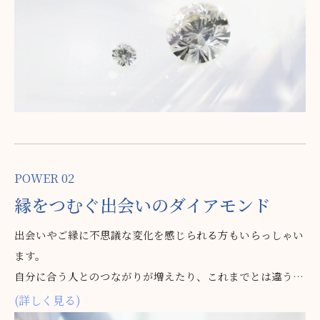
います。
POWER 02
縁を
つむぐ
出会いの
ダイアモンド
出会いやご縁に不思議な変化を感じられる方もいらっしゃい
ます。
自分に合う人とのつながりが増えたり、これまでとは違う新
しい出会いが広がったり…。中には、大きな仕事のチャンス
(詳しく見る)
が舞い込んできたり、懐かしい方と偶然の再会を果たすケー