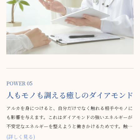
POWER 05
人も
モノも
調える
癒しの
ダイアモンド
アルカを身につけると、自分だけでなく触れる相手やモノに
も影響を与えます。これはダイアモンドの強いエネルギーが
不安定なエネルギーを整えようと働きかけるためです。触れ
た相手も中庸にすることができるので、セラピストや美容師
(詳しく見る)