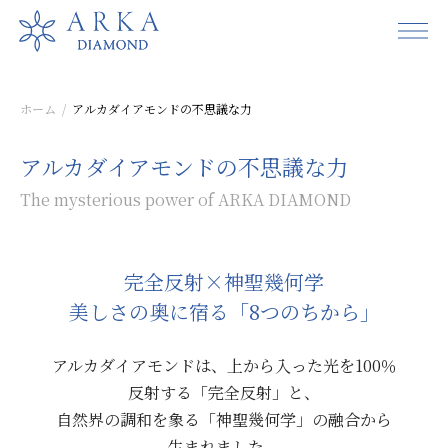
ホーム
アルカダイアモンドの不思議な力
アルカ
ダイアモンドの
不思議な力
The mysterious power of ARKA DIAMOND
完全反射×
神聖幾何学
美しさの
奥に
宿る
「8つの
ちから」
アルカダイアモンドは、
上から
入った
光を
100％
反射する
「完全反射」と、
自然界の
調和を
象る
「神聖幾何学」の
融合から
生まれました。