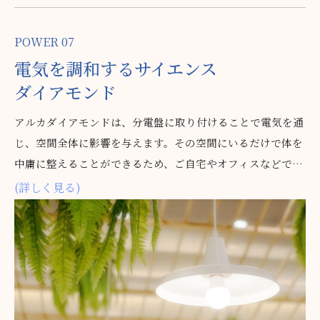
POWER 07
電気を
調和する
サイエンス
ダイアモンド
アルカダイアモンドは、分電盤に取り付けることで電気を通
じ、空間全体に影響を与えます。その空間にいるだけで体を
中庸に整えることができるため、ご自宅やオフィスなどでご
活用いただいています。実際に効果を実感されている声も寄
(詳しく見る)
せられており、日常の環境を整えるアイテムとして注目され
ています。現在は、電気への作用や空間への広がりについ
て、さらなる可能性を探るための実験も進めています。