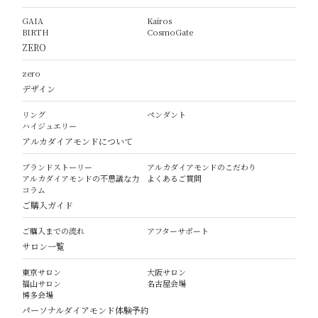
GAIA
Kairos
BIRTH
CosmoGate
ZERO
zero
デザイン
リング
ペンダント
ハイジュエリー
アルカダイアモンドについて
ブランドストーリー
アルカダイアモンドのこだわり
アルカダイアモンドの不思議な力
よくあるご質問
コラム
ご購入ガイド
ご購入までの流れ
アフターサポート
サロン一覧
東京サロン
大阪サロン
福山サロン
名古屋会場
博多会場
パーソナルダイアモンド体験予約