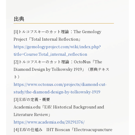
出典
[1]トルコフスキーのカット理論 ：The Gemology
Project「Total Internal Reflection」
https://gemologyproject.com/wiki/index.php?
title=Course:Total_internal_reflection
[2]トルコフスキーのカット理論 ：OctoNus「The
Diamond Design by Tolkowsky 1919」（原典テキス
ト）
https://www.octonus.com/projects/diamond-cut-
study/the-diamond-design-by-tolkowsky-1919
[3] EAVの定義・概要
Academia.edu「EAV: Historical Background and
Literature Review」
https://www.academia.edu/20291376/
[4] EAVの仕組み IHT Bioscan「Electroacupuncture