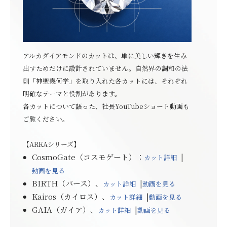
アルカダイアモンドのカットは、単に美しい輝きを生み
出すためだけに設計されていません。自然界の調和の法
則「神聖幾何学」を取り入れた各カットには、それぞれ
明確なテーマと役割があります。
各カットについて語った、社長YouTubeショート動画も
ご覧ください。
【
ARKA
シリーズ】
CosmoGate（コスモゲート）
：
|
カット詳細
動画を見る
BIRTH（バース）
、
|
カット詳細
動画を見る
Kairos（カイロス）
、
|
カット詳細
動画を見る
GAIA（ガイア）
、
|
カット詳細
動画を見る